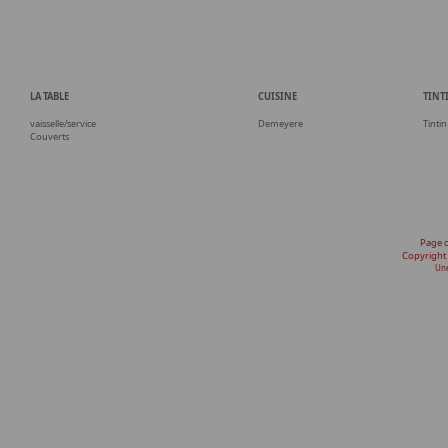
LA TABLE
CUISINE
TINT
vaisselle/service
Demeyere
Tintin
Couverts
Page 
Copyright
Une