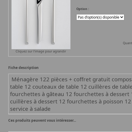
Option :
Quant
Cliquez sur l'image pour agrandir
Fiche description
Ménagère 122 pièces + coffret gratuit compos
table 12 couteaux de table 12 cuillères de table
fourchettes à gâteau 12 fourchettes à dessert
cuillères à dessert 12 fourchettes à poisson 1
service à salade
Ces produits peuvent vous intéresser...