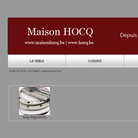
LA TABLE
CUISINE
PLAN DU SITE
»
LA TABLE
»
vaisselle/service
Guy degrenne