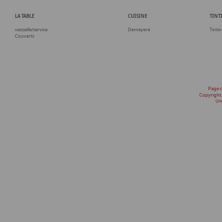
LA TABLE
CUISINE
TINT
vaisselle/service
Demeyere
Tintin
Couverts
Page 
Copyright
Une