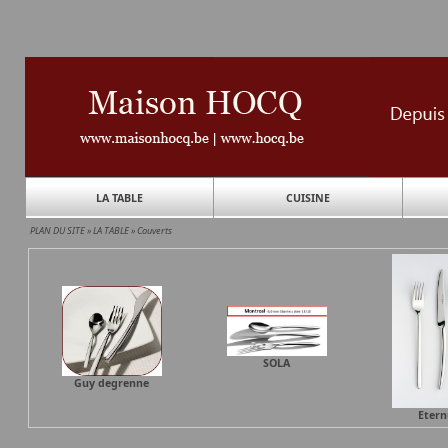
LA TABLE
CUISINE
PLAN DU SITE
»
LA TABLE
»
Couverts
SOLA
Guy degrenne
Eter