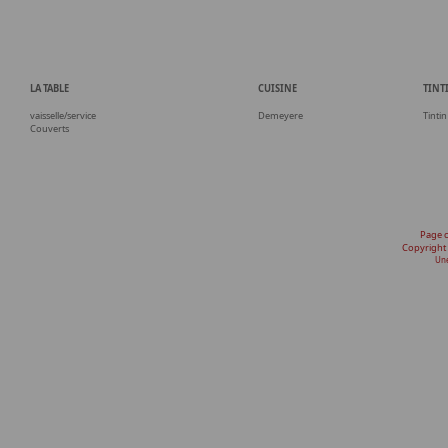
LA TABLE
CUISINE
TINT
vaisselle/service
Demeyere
Tintin
Couverts
Page 
Copyright
Une