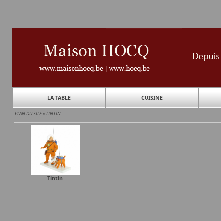
LA TABLE
CUISINE
PLAN DU SITE
»
TINTIN
Tintin