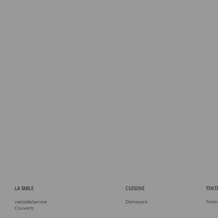
LA TABLE
CUISINE
TINT
vaisselle/service
Demeyere
Tintin
Couverts