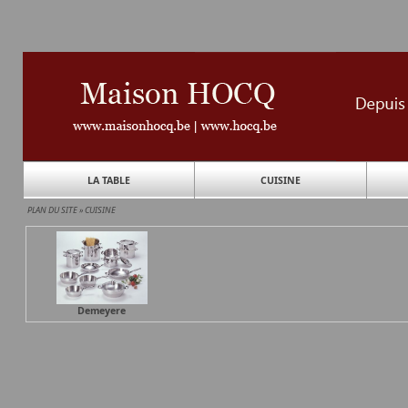
LA TABLE
CUISINE
PLAN DU SITE
»
CUISINE
Demeyere