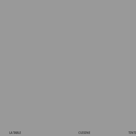
LA TABLE
CUISINE
TINT