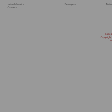
vaisselle/service
Demeyere
Tintin
Couverts
Page 
Copyright
Une