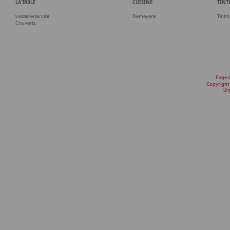
LA TABLE
CUISINE
TINT
vaisselle/service
Demeyere
Tintin
Couverts
Page 
Copyright
Une