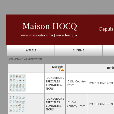
LA TABLE
CUISINE
PLAN DU SITE
»
Old Country Roses
Marque
Réfé
CONDITIONS
SPECIALES
0 Old Country
PORCELAINE ROYA
CONTACTEZ-
Roses
NOUS
CONDITIONS
SPECIALES
01 Old
PORCELAINE ROYA
CONTACTEZ-
Country Roses
NOUS