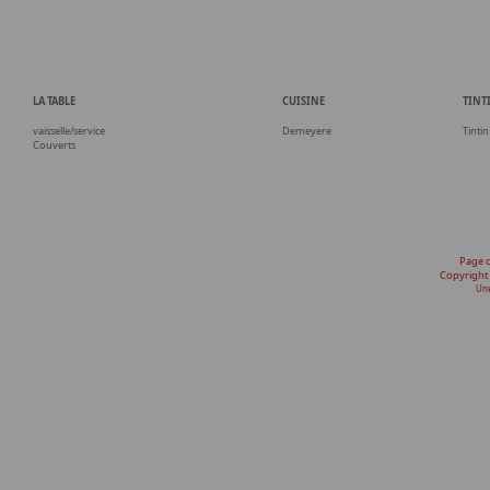
LA TABLE
CUISINE
TINT
vaisselle/service
Demeyere
Tintin
Couverts
Page 
Copyright
Une