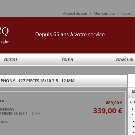
Accueil du site
|
Mon compte
|
Passer
CUISINE
TINTIN
VOYAGEUR
PHONY - 127 PIECES 18/10 3.5 - 12 MM
N
LA
689,00 €
339,00 €
YMPHONY
7 PIECES 18/10 3.5 - 12 MM
 stock : 1