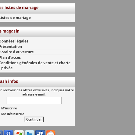
es listes de mariage
Listes de mariage
e magasin
Données légales
Présentation
Horaire d'ouverture
Plan d'accès
Conditions générales de vente et charte
e privée
lash infos
r recevoir des offres exclusives, indiquez votre
adresse e-mail:
M'inscrire
Me désinscrire