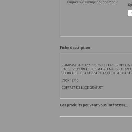
Cliquez sur l'image pour agrandir
Op
Fiche description
COMPOSITION 127 PIECES : 12 FOURCHETTES D
CAFE, 12 FOURCHETTES A GATEAU, 12 FOURCHE
FOURCHETTES A POISSON, 12 COUTEAUX A POI
INOX 18/10
COFFRET DE LUXE GRATUIT
Ces produits peuvent vous intéresser...