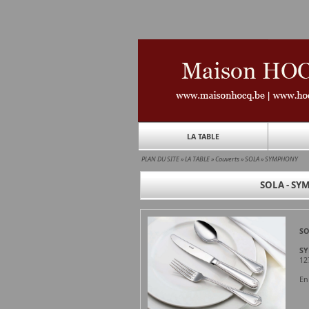
LA TABLE
PLAN DU SITE
»
LA TABLE
»
Couverts
»
SOLA
»
SYMPHONY
SOLA - SYM
SO
S
12
En