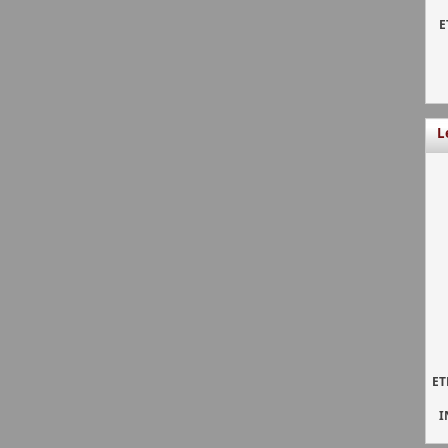
E
L
ET
I