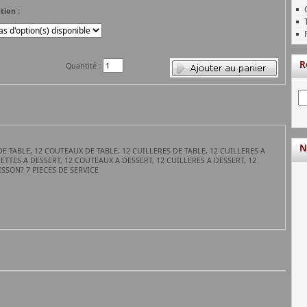
tion :
R
Quantité :
N
E TABLE, 12 COUTEAUX DE TABLE, 12 CUILLERES DE TABLE, 12 CUILLERES A
TTES A DESSERT, 12 COUTEAUX A DESSERT, 12 CUILLERES A DESSERT, 12
SSON? 7 PIECES DE SERVICE