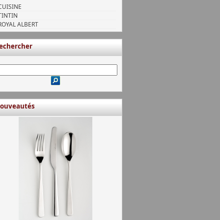
CUISINE
TINTIN
ROYAL ALBERT
echercher
ouveautés